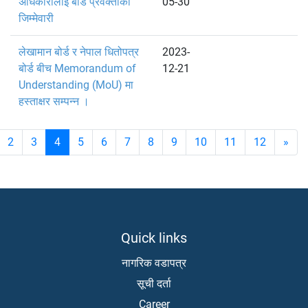
अधिकारीलाई बोर्ड प्रवक्ताको
05-30
जिम्मेवारी
लेखामान बोर्ड र नेपाल धितोपत्र
2023-
बोर्ड बीच Memorandum of
12-21
Understanding (MoU) मा
हस्ताक्षर सम्पन्न ।
2
3
4
5
6
7
8
9
10
11
12
»
Quick links
नागरिक वडापत्र
सूची दर्ता
Career