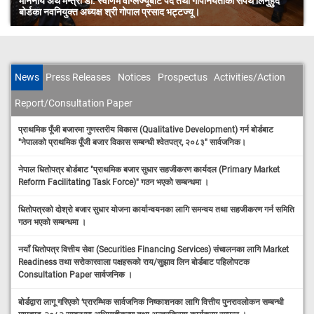
ाट पद तथा गोपनियताको सपथ लिनुहुदै
Global Money Week-2022 को अवसरमा वित्तीय सा
 भट्टज्यू।
कार्यक्रम आयोजना ।
News
Press Releases
Notices
Prospectus
Activities/Action
Report/Consultation Paper
प्राथमिक पूँजी बजारमा गुणस्तरीय विकास (Qualitative Development) गर्न बोर्डबाट
"नेपालको प्राथमिक पूँजी बजार विकास सम्बन्धी श्वेतपत्र, २०८३" सार्वजनिक।
नेपाल धितोपत्र बोर्डबाट "प्राथमिक बजार सुधार सहजीकरण कार्यदल (Primary Market
Reform Facilitating Task Force)" गठन भएको सम्बन्धमा ।
धितोपत्रको दोश्रो बजार सुधार योजना कार्यान्वयनका लागि समन्वय तथा सहजीकरण गर्न समिति
गठन भएको सम्बन्धमा ।
नयाँ धितोपत्र वित्तीय सेवा (Securities Financing Services) संचालनका लागि Market
Readiness तथा सरोकारवाला पक्षहरूको राय/सुझाव लिन बोर्डबाट पहिलोपटक
Consultation Paper सार्वजनिक ।
बोर्डद्वारा लागू गरिएको ‘प्रारम्भिक सार्वजनिक निष्काशनका लागि वित्तीय पुनरावलोकन सम्बन्धी