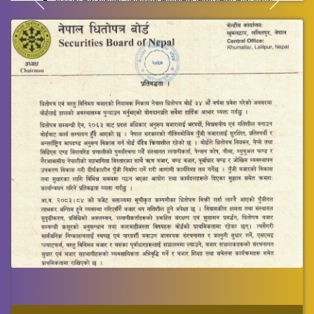
बोर्डद्वारा लागू गरिएको ‘प्रारम्भिक सार्वजनिक निष्काशनका लागि वित्तीय
पुनरावलोकन सम्बन्धी मापदण्ड, २०८२ सम्बन्धमा अभिमुखीकरण तथा
अन्तरक्रिया कार्यक्रम सम्पन्न ।
NEW
News
नेपाल धितोपत्र बोर्ड र गैर आवासीय नेपालीका प्रतिनिधि बीच छलफल तथा
अन्तरक्रिया कार्यक्रम सम्पन्न ।
News
माननीय अर्थमन्त्री डा. स्वर्णिम वाग्लेज्यूबाट बोर्डको भ्रमण गरी नियामकीय
गुणस्तर (Regulatory Quality) बढाउँदै उच्च नैतिकतासहित पूँजी बजार
विकास कार्य अगाडि बढाउन निर्देशन
News
बोर्ड तथा नेपाल आर्थिक पत्रकार संघ (नाफिज) का पदाधिकारीबीच छलफल
तथा अन्तरक्रिया सम्पन्न।
Notices
मुद्दती खातामा लगानी गर्ने प्रक्रिया रद्द गरिएको सूचना ।
Notices
मौजुदा सूची दर्ता गर्ने सम्बन्धमा ।