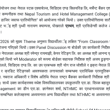
ंयोजन तथा नेपाल स्टक एक्सचेञ्ज, सिडिएस एण्ड क्लियरिङ लि, मर्चेन्ट बैंक
त्र व्यापारी कम्पनीहरू तथा Nepal Tourism and Hotel Management Colle
म्पस हाजिर जवाफ प्रतियोगिता" को आयोजना गरेको थियो। उक्त प्रतियोगितामा स
भर्इ श्री पृथ्वी नारायण क्याम्पस, पोखराले
प्रथम
, श्री प्रसिडेन्सी कलेज 
ए।
MW2026 को मूख्य Theme अनुरूप विद्यार्थीलार्इ लक्षित “From Classr
रिएको थियो।उक्त Panel Discussion मा बोर्डकी उप कार्यकारी निर्देशक श्
नेपालका अध्यक्ष श्री रमेन्द्र रायमाझी, केयर रेटिङ्ग लि. का अध्यक्ष श्री आनन्द 
भएको थियो भने Moderator को रूपमा बोर्डका सहायक निर्देशक श्री अजय ढुङ्गा
े, सिडिएस एण्ड लि. का उप प्रबन्धक श्री योग राज जोशीले र इक्रा नेपाल लिको 
 र क्रडिट रेटिङ्गको आवश्यकता लगायतको सम्बन्धमा प्राविधिक प्रस्तुति
ा. नबराज अधिकारी र विशेष अतिथि नेपाल राष्ट्र बैंकका कार्यकारी निर्देशक श्र
थै उक्त कार्यक्रममा मधेश विश्वविद्यालयका उपकुलपति प्रा.डा. दिपक बहादुर शा
nagement का डीन प्रा.डा. ज्ञानेश्वर शर्मा, NTHMC का प्रधानाध्यापक श
 सम्बन्धित कलेजहरुमा अध्ययनरत अन्य विद्यार्थीहरु तथा NTHMC मा अध्ययनरत 