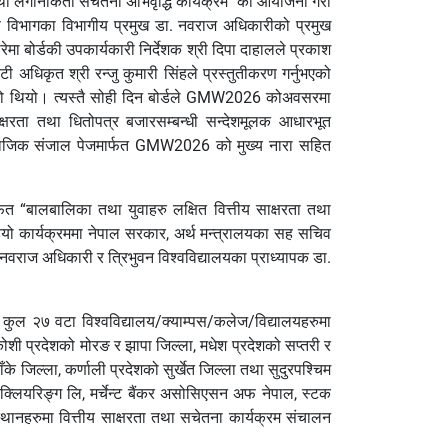
 तथा लगानीकर्ता सचेतना अभिवृद्धि कार्यक्रम" को आयोजना गरी
्षण विभागका विभागीय प्रमुख डा. नवराज अधिकारीको प्रमुख
मा बोर्डकी उपकार्यकारी निर्देशक श्री दिपा दाहालले प्रकाश
ी अधिकृत श्री रन्जु कुमारी सिंहले प्रस्तुतीकरण गर्नुभएको
एको थियो। त्यस्तै सोही दिन बोर्डले GMW2026 कोअवसरमा
षरता तथा धितोपत्र बजारसम्बन्धी सन्देशमूलक आधारभूत
ामाजिक संजाल पेजमार्फत GMW2026 को मुख्य नारा सहित
 “बालबालिका तथा युवाहरु लक्षित वित्तीय साक्षरता तथा
ो कार्यक्रममा नेपाल सरकार, अर्थ मन्त्रालयका सह सचिव
डा. नवराज अधिकारी र त्रिभुवन विश्वविद्यालयका प्राध्यापक डा.
रुमा कुल २७ वटा विश्वविद्यालय/क्याम्पस/कलेज/विद्यालयहरुमा
ोशी प्रदेशको मोरङ र झापा जिल्ला, मधेश प्रदेशको सप्तरी र
ँके जिल्ला, कर्णाली प्रदेशको सुर्खेत जिल्ला तथा सुदुरपश्चिम
क्लियरिङ्ग लि, मर्चेन्ट बैंकर असोसिएसन अफ नेपाल, स्टक
थानहरुमा वित्तीय साक्षरता तथा सचेतना कार्यक्रम संचालन