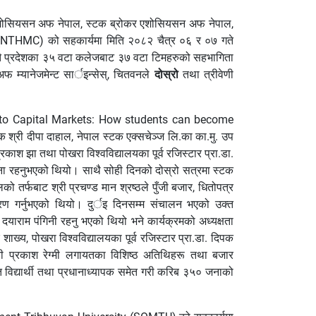
र एशोसियसन अफ नेपाल, स्टक ब्रोकर एशोसियसन अफ नेपाल,
ge (NTHMC) को सहकार्यमा मिति २०८२ चैत्र ०६ र ०७ गते
ातै प्रदेशका ३५ वटा कलेजबाट ३७ वटा टिमहरुको सहभागिता
अफ म्यानेजमेन्ट सार्इन्सेस्, चितवनले
दोस्रो
तथा त्रीवेणी
oom to Capital Markets: How students can become
री दीपा दाहाल, नेपाल स्टक एक्सचेञ्ज लि.का का.मु. उप
प्रकाश झा तथा पोखरा विश्वविद्यालयका पूर्व रजिस्टार प्रा.डा.
ना रहनुभएको थियो। साथै सोही दिनको दोस्रो सत्रमा स्टक
तर्फबाट श्री प्रचण्ड मान श्रष्ठले पुँजी बजार, धितोपत्र
करण गर्नुभएको थियो। दुर्इ दिनसम्म संचालन भएको उक्त
ी दयाराम पंगिनी रहनु भएको थियो भने कार्यक्रमको अध्यक्षता
ख्य, पोखरा विश्वविद्यालयका पूर्व रजिस्टार प्रा.डा. दिपक
्री प्रकाश रेग्मी लगायतका विशिष्ठ अतिथिहरू तथा बजार
विद्यार्थी तथा प्रधानाध्यापक समेत गरी करिब ३५० जनाको