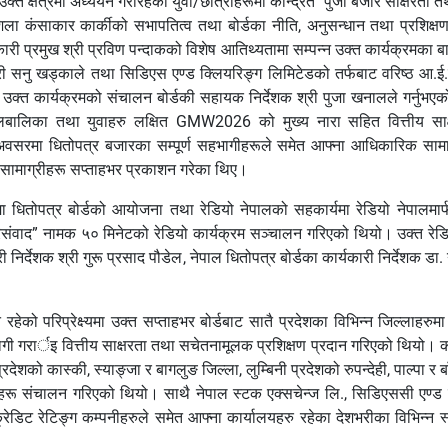
त क्षेत्रमा अध्ययन गरीरहेका युवा/छात्राहरूमा केन्द्रित "पुँजी बजार साक्षरता
शिला कंसाकार कार्कीको सभापतित्व तथा बोर्डका नीति, अनुसन्धान तथा प्रशिक
 प्रमुख श्री प्रविण पन्दाकको विशेष आतिथ्यतामा सम्पन्न उक्त कार्यक्रमका बारे
श्री सनु खड्काले तथा सिडिएस एण्ड क्लियरिङ्ग लिमिटेडको तर्फबाट वरिष्ठ आ.ई.ट
्त कार्यक्रमको संचालन बोर्डकी सहायक निर्देशक श्री पुजा खनालले गर्नुभ
ालबालिका तथा युवाहरु लक्षित GMW2026 को मुख्य नारा सहित वित्तीय साक्
ै अवसरमा धितोपत्र बजारका सम्पूर्ण सहभागीहरूले समेत आफ्ना आधिकारिक स
धी सामाग्रीहरू सप्ताहभर प्रकाशन गरेका थिए।
ितोपत्र बोर्डको आयोजना तथा रेडियो नेपालको सहकार्यमा रेडियो नेपालमार्फत
ंवाद” नामक ५० मिनेटको रेडियो कार्यक्रम सञ्चालन गरिएको थियो। उक्त रेडिय
ारी निर्देशक श्री गुरू प्रसाद पौडेल, नेपाल धितोपत्र बोर्डका कार्यकारी निर्देशक 
त रहेको परिप्रेक्ष्यमा उक्त सप्ताहभर बोर्डबाट सातै प्रदेशका विभिन्न जिल्लाह
ागी गरार्इ वित्तीय साक्षरता तथा सचेतनामूलक प्रशिक्षण प्रदान गरिएको थियो। क
ेशको कास्की, स्याङ्जा र बागलुङ जिल्ला, लुम्बिनी प्रदेशको रुपन्देही, पाल्पा र बा
महरू संचालन गरिएको थियो। साथै नेपाल स्टक एक्सचेन्ज लि., सिडिएससी एण्ड 
िट रेटिङ्ग कम्पनीहरुले समेत आफ्ना कार्यालयहरु रहेका देशभरीका विभिन्न स्