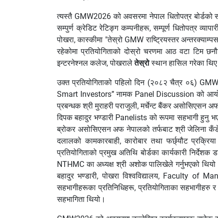
त्यस्तै GMW2026 को अवसरमा नेपाल धितोपत्र बोर्डको स
सम्पुर्ण क्रेडिट रेटिङ्ग कम्पनीहरू, सम्पूर्ण धितोप
पोखरा, कास्कीमा "तेस्रो GMW राष्ट्रियस्तर अन्तरक्या
रहेकोमा प्रतियोगिताको दोस्रो चरणमा आठ वटा टिम छनौट 
इन्टरनेश्नल कलेज, पोखराले
तेस्रो
स्थान हासिल गरेका थि
उक्त प्रतियोगिताको पहिलो दिन (२०८२ चैत्र ०६) G
Smart Investors” नामक Panel Discussion को आयोजना ग
प्रबन्धक श्री मुराहरी पराजुली, मर्चेन्ट बैंकर असोसिएसन अफ 
दिपक बहादुर भण्डारी Panelists को रूपमा सहभागी हुनु 
ब्रोकर असोसिएसन अफ नेपालको तर्फबाट श्री जेलिना कँडेलल
दलालको कामकारबाही, कारोबार तथा फर्छ्यौट प्रक्रिया
प्रतियोगिताको प्रमुख अतिथि बोर्डका कार्यकारी निर्देशक ड
NTHMC का अध्यक्ष श्री अशोक पालिखेले गर्नुभएको थियो। सा
बहादुर भण्डारी, पोखरा विश्वविद्यालय, Faculty of Ma
सहभागीहरूका प्रतिनिधिहरू, प्रतियोगिताका सहभागीहरु र
सहभागिता थियो।