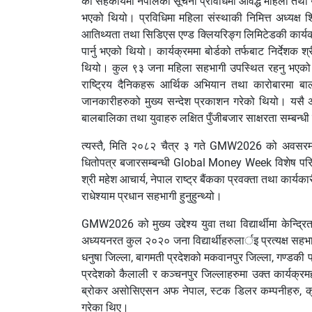
को सहकार्यमा नेपालका सूचना प्रविधिमा आवद्ध महिला तथा उक्
भएको थियो। प्रविधिमा महिला संस्थाकी निमित्त अध्यक्ष 
आतिथ्यता तथा सिडिएस एण्ड क्लियरिङ्ग लिमिटेडकी कार्यकारी
पार्नु भएको थियो। कार्यक्रममा बोर्डको तर्फबाट निर्देशक 
थियो। कुल ९३ जना महिला सहभागी उपस्थित रहनु भएको उक
राष्ट्रिय दैनिकहरू आर्थिक अभियान तथा कारोबारमा ब
जानकारीहरुको मुख्य सन्देश प्रकाशन गरेको थियो। यस
बालबालिका तथा युवाहरु लक्षित पुँजीबजार साक्षरता सम्बन्
त्यस्तै, मिति २०८२ चैत्र ३ गते GMW2026 को अवसरमा ध
धितोपत्र बजारसम्बन्धी Global Money Week विशेष परिस
श्री महेश आचार्य, नेपाल राष्ट्र बैंकका प्रवक्ता तथा कार्यक
राधेश्याम प्रधान सहभागी हुनुहुन्थ्यो।
GMW2026 को मुख्य उद्देश्य युवा तथा विद्यार्थीमा केन्द्रि
अध्ययनरत कुल २०२० जना विद्यार्थीहरुलार्इ प्रत्यक्ष सहभ
धनुषा जिल्ला, बागमती प्रदेशको मकवानपुर जिल्ला, गण्डकी प्रद
प्रदेशको कैलाली र कञ्चनपुर जिल्लाहरुमा उक्त कार्यक्र
ब्रोकर असोसिएसन अफ नेपाल, स्टक डिलर कम्पनीहरु, क्रेड
गरेका थिए।